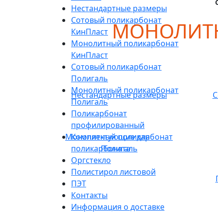
Нестандартные размеры
Сотовый поликарбонат
МОНОЛИТН
КинПласт
Монолитный поликарбонат
КинПласт
Сотовый поликарбонат
Полигаль
Монолитный поликарбонат
Нестандартные размеры
С
Полигаль
Поликарбонат
профилированный
Монолитный поликарбонат
Комплектующие для
поликарбоната
Полигаль
Оргстекло
Полистирол листовой
ПЭТ
Контакты
Информация о доставке