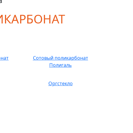
3
ИКАРБОНАТ
онат
Сотовый поликарбонат
Полигаль
Оргстекло