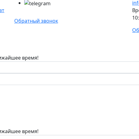
in
ат
Вр
10
Обратный звонок
Об
лижайшее время!
лижайшее время!