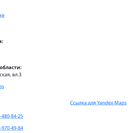
ке
а:
области:
кая, вл.3
ps
Ссылка для Yandex Maps
-480-84-25
-970-49-84