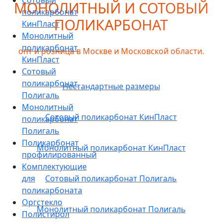
Сотовый
МОНОЛИТНЫЙ И СОТОВЫЙ
поликарбонат
ПОЛИКАРБОНАТ
КинПласт
Монолитный
поликарбонат
опт и розница в Москве и Московской области.
КинПласт
Сотовый
поликарбонат
Нестандартные размеры
Полигаль
Монолитный
Сотовый поликарбонат КинПласт
поликарбонат
Полигаль
Поликарбонат
Монолитный поликарбонат КинПласт
профилированный
Комплектующие
для
Сотовый поликарбонат Полигаль
поликарбоната
Оргстекло
Монолитный поликарбонат Полигаль
Полистирол